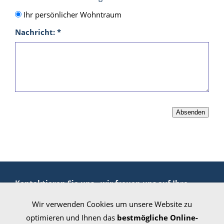
Ihr persönlicher Wohntraum
Nachricht: *
Kontaktieren Sie uns - wir freuen uns auf Ihre
Anfrage!
Wir verwenden Cookies um unsere Website zu
Zum Kontaktformular
optimieren und Ihnen das
bestmögliche Online-